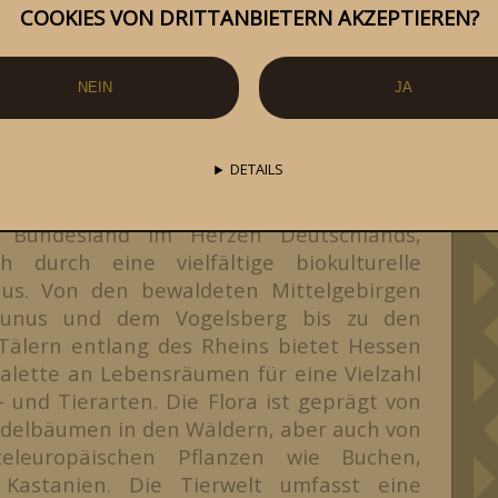
COOKIES VON DRITTANBIETERN AKZEPTIEREN?
<<<
|
1
|
>>>
NEIN
JA
NAVIGATION
Beschreibung:
DETAILS
 Bundesland im Herzen Deutschlands,
ch durch eine vielfältige biokulturelle
aus. Von den bewaldeten Mittelgebirgen
unus und dem Vogelsberg bis zu den
Tälern entlang des Rheins bietet Hessen
Palette an Lebensräumen für eine Vielzahl
- und Tierarten. Die Flora ist geprägt von
delbäumen in den Wäldern, aber auch von
teleuropäischen Pflanzen wie Buchen,
Kastanien. Die Tierwelt umfasst eine