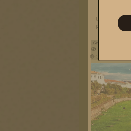
Dit berich
performanc
Gepubliceerd op
don
🧭
Heilige Tuin
🌐
Cuzco
,
Cuzco