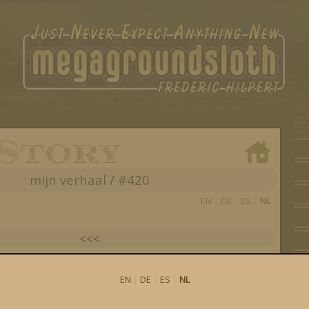
mijn verhaal
/
#420
EN
|
DE
|
ES
|
NL
<<<
al mijn posts
EN
|
DE
|
ES
|
NL