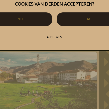
Beschrijving:
COOKIES VAN DERDEN ACCEPTEREN?
t maakt deel uit van de artistieke
NEE
JA
e
The Happening
op Instagram.
derdag 20 februari 2020 om 1:28 uur
DETAILS
,
Peru