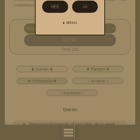
ontdekken!
NEE
JA
BERICHTEN
DETAILS
Total: 232
♞ Dieren ♞
❦ Planten ❦
❉ Schimmels ❉
∴ Andere ∴
∴ Fantasie ∴
Dieren
Meest voorkomende observaties deze week
laat alle soorten zien