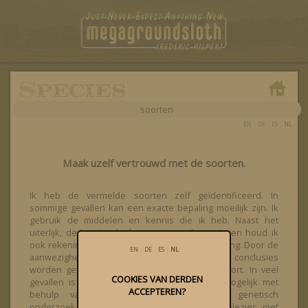
soorten
EN
|
DE
|
ES
|
NL
Maak uzelf vertrouwd met de soorten.
Ik heb de vermelde soorten zelf geïdentificeerd. In
sommige gevallen kan een exacte bepaling moeilijk zijn. Ik
gebruik de middelen en kennis die ik heb. Naast het
uiterlijk, de locatie, de frequentie en het seizoen houd ik
ook rekening met waarnemingen van de omgeving. Door de
EN
|
DE
|
ES
|
NL
aanwezigheid van andere soorten kunnen vaak conclusies
worden getrokken over de te identificeren soort. In veel
COOKIES VAN DERDEN
gevallen is nauwkeurige identificatie alleen mogelijk met
ACCEPTEREN?
behulp van microscopisch of moleculair genetisch
onderzoek. Dat is mij te ambitieus. Veel plezier met