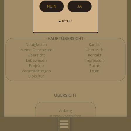
Standorte
Städte
NEIN
JA
Regionen
Länder
Einzelne Beiträge
DETAILS
HAUPTÜBERSICHT
Neuigkeiten
Kanäle
Meine Geschichte
Über Mich
Übersicht
Kontakt
Lebewesen
Impressum
Projekte
Suche
Veranstaltungen
Login
Biokultur
ÜBERSICHT
Anfang
Meine Geschichte
Übersicht
Lebewesen