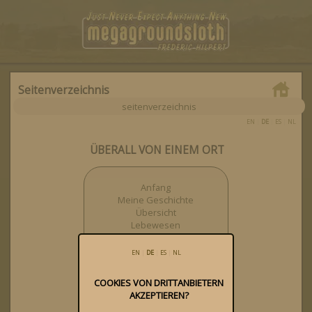
Seitenverzeichnis
seitenverzeichnis
EN
|
DE
|
ES
|
NL
ÜBERALL VON EINEM ORT
Anfang
Meine Geschichte
Übersicht
Lebewesen
Biokultur
Projekte
EN
|
DE
|
ES
|
NL
Themen
Veranstaltungen
COOKIES VON DRITTANBIETERN
Kategorien
AKZEPTIEREN?
Hashtags